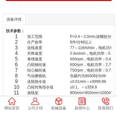
设备详情
技术参数：
1
加工范围
P=0.4～2.0mm,按螺纹分:M2～M6
2
生产效率
8件/分钟以上
3
送线速度
77～116m/min，电机功率：1.0kW
4
升降速度
2.4m/min，电机功率：0.4kW
5
卷绕速度
600rpm，电机功率：0.4kW
6
凸轮轴转速
600rpm，电机功率：2.7kW
7
转心轴转速
750rpm，电机功率：0.75kW
8
气动磨模机
负载约为9000转/分钟
9
送线指令值
±0.01mm～±9999.99
10
凸轮转角指令值
±0.1。～±359.9
11
放线架
900mm×900mm×1000mm
12
设备外形尺寸
1600mm×900mm×1950mm
13
重 量
～3000kg
网站首页
公司介绍
机械设备
新闻中心
联系我们
Copyright @ 2024-2031 Xi'an Step All rights reserved