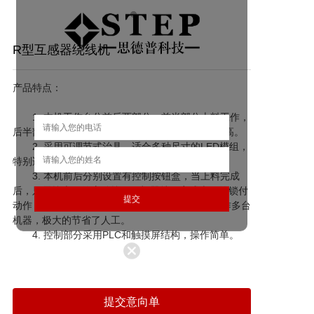
R型互感器绕线机
产品特点：

　　1. 本机工作台分前后两部分，前半部分上料工作，
后半部分下料，采用4把电批同时锁付，锁付效率高。

　　2. 采用可调节式治具，适合多种尺寸的LED模组，
特别适合于多品种少批量的生产场合。

　　3. 本机前后分别设置有控制按钮盒，当上料完成
后，只需按本侧的启动按钮，机器就可完成本侧的锁付
动作，因此多机并列排布时， 一个人可以同时操作多台
机器，极大的节省了人工。

　　4. 控制部分采用PLC和触摸屏结构，操作简单。
提交意向单