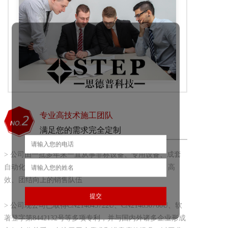
专业高技术施工团队
满足您的需求完全定制
> 公司由一批多年来一直从事非标设备、专用设备、成套
自动化系统设计的工程师团队组建，拥有一支专业、高
效、团结向上的销售队伍
> 公司现公司已取得CN214845722U、CN214830760U、软
著登字第8442132号等多项专利，并与国内外诸多企业形成