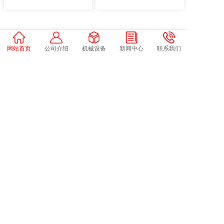
网站首页
公司介绍
机械设备
新闻中心
联系我们
企业新闻
各大自动化行业，思德普机电有最新资讯
杭州程锐自动化取得基于工业机械手的非标自动化生产线专利，提高
机械手工作的...
2024-12-27
专利摘要显示，本实用新型涉及一种工业生产技术领域，
具体是一种基于工业机械...