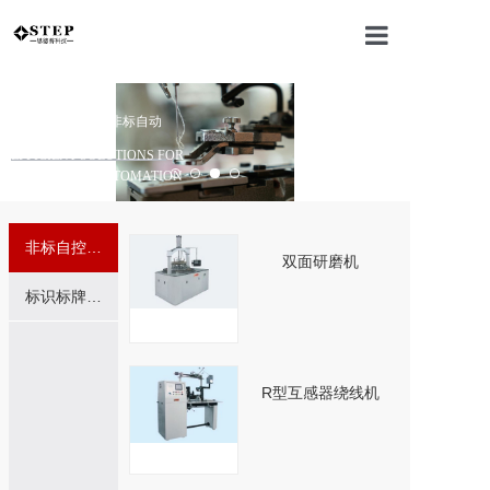
网站首页
西安思德普机电 非标自动
工业高效解决方案
化/工业自动化
公司介绍
EFFICIENT SOLUTIONS FOR
INDUSTRIAL AUTOMATION
电机产品
非标自控设备
双面研磨机
新闻中心
标识标牌定制
联系我们
R型互感器绕线机