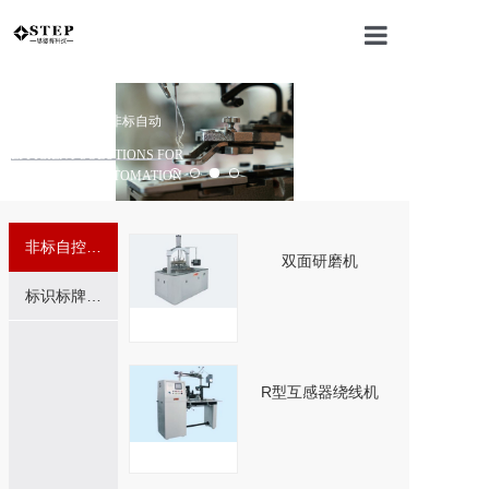
网站首页
西安思德普机电 非标自动
工业高效解决方案
化/工业自动化
公司介绍
EFFICIENT SOLUTIONS FOR
INDUSTRIAL AUTOMATION
电机产品
非标自控设备
双面研磨机
新闻中心
标识标牌定制
联系我们
R型互感器绕线机