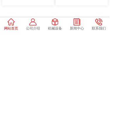
网站首页
公司介绍
机械设备
新闻中心
联系我们
企业新闻
各大自动化行业，思德普机电有最新资讯
杭州程锐自动化取得基于工业机械手的非标自动化生产线专利，提高
机械手工作的...
2024-12-27
专利摘要显示，本实用新型涉及一种工业生产技术领域，
具体是一种基于工业机械...