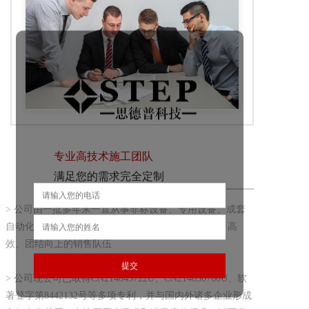
专业高技术施工团队
满足您的需求完全定制
> 公司由一批多年来一直从事非标设备、专用设备、成套
自动化系统设计的工程师团队组建，拥有一支专业、高
效、团结向上的销售队伍
> 公司现公司已取得CN214845722U、CN214830760U、软
著登字第8442132号等多项专利，并与国内外诸多企业形成